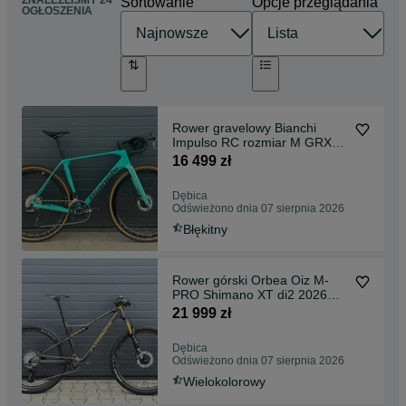
ZNALEŹLIŚMY 24
Sortowanie
Opcje przeglądania
OGŁOSZENIA
Rower gravelowy Bianchi
Impulso RC rozmiar M GRX
di2
16 499 zł
Dębica
Odświeżono dnia 07 sierpnia 2026
Błękitny
Rower górski Orbea Oiz M-
PRO Shimano XT di2 2026
rozmiar M oraz L Cosmic
21 999 zł
Carbon
Dębica
Odświeżono dnia 07 sierpnia 2026
Wielokolorowy