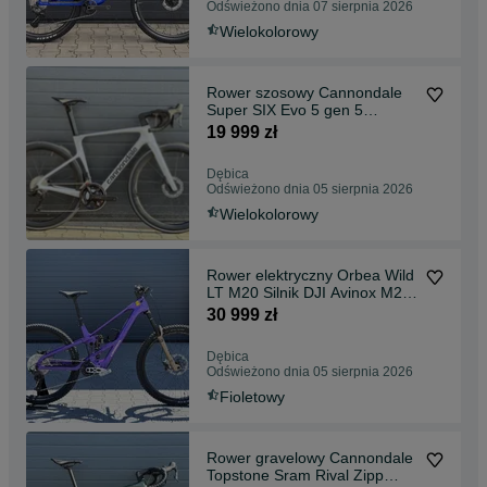
Odświeżono dnia 07 sierpnia 2026
Wielokolorowy
Rower szosowy Cannondale
Super SIX Evo 5 gen 5
premiera 2026
19 999 zł
Dębica
Odświeżono dnia 05 sierpnia 2026
Wielokolorowy
Rower elektryczny Orbea Wild
LT M20 Silnik DJI Avinox M2S
PREMIERA 2027 Custom
30 999 zł
Dębica
Odświeżono dnia 05 sierpnia 2026
Fioletowy
Rower gravelowy Cannondale
Topstone Sram Rival Zipp