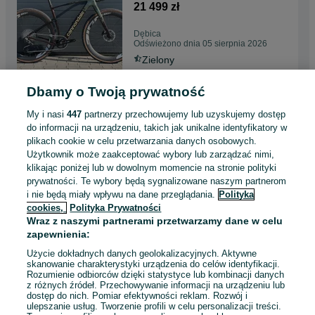
XPLR 303s 51/54/56
21 499 zł
Dębica
Odświeżono dnia 05 sierpnia 2026
Zielony
Dbamy o Twoją prywatność
Rower szosowy Cannondale
Super Six gen 5 Sram Force
My i nasi
447
partnerzy przechowujemy lub uzyskujemy dostęp
AXS 52/54/56
26 999 zł
do informacji na urządzeniu, takich jak unikalne identyfikatory w
plikach cookie w celu przetwarzania danych osobowych.
Dębica
Użytkownik może zaakceptować wybory lub zarządzać nimi,
Odświeżono dnia 05 sierpnia 2026
klikając poniżej lub w dowolnym momencie na stronie polityki
Biały
prywatności. Te wybory będą sygnalizowane naszym partnerom
i nie będą miały wpływu na dane przeglądania.
Polityka
cookies,
Polityka Prywatności
Rower szosowy Giant Propel
Wraz z naszymi partnerami przetwarzamy dane w celu
Advanced 2 2027 S oraz M/L
zapewnienia:
12 799 zł
Użycie dokładnych danych geolokalizacyjnych. Aktywne
skanowanie charakterystyki urządzenia do celów identyfikacji.
Dębica
Rozumienie odbiorców dzięki statystyce lub kombinacji danych
Odświeżono dnia 05 sierpnia 2026
z różnych źródeł. Przechowywanie informacji na urządzeniu lub
Inny
dostęp do nich. Pomiar efektywności reklam. Rozwój i
ulepszanie usług. Tworzenie profili w celu personalizacji treści.