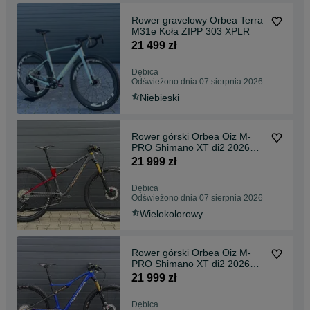
Rower gravelowy Orbea Terra
M31e Koła ZIPP 303 XPLR
21 499 zł
Dębica
Odświeżono dnia 07 sierpnia 2026
Niebieski
Rower górski Orbea Oiz M-
PRO Shimano XT di2 2026
rozmiar M oraz L Diamond-
21 999 zł
Cherry Red
Dębica
Odświeżono dnia 07 sierpnia 2026
Wielokolorowy
Rower górski Orbea Oiz M-
PRO Shimano XT di2 2026
rozmiar L Cobalt Blue-Carbon
21 999 zł
Dębica